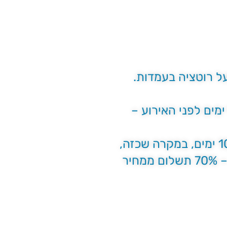
מקרה של ביטול אירוע ללא עלות – התראה של 10 ימים או יותר לפני האירוע, עד 9 ימים לפני האירוע –
דחיית אירוע – אין אפשרות לדחות אירוע / שינוי תאריך אירוע בהתראה של פחות מ 10 ימים, במקרה שכזה,
ובמידה ואין ביכולת 2play לשנות את תאריך האירוע, דחיית אירוע דינו כביטול אירוע – 70% תשלום ממחיר