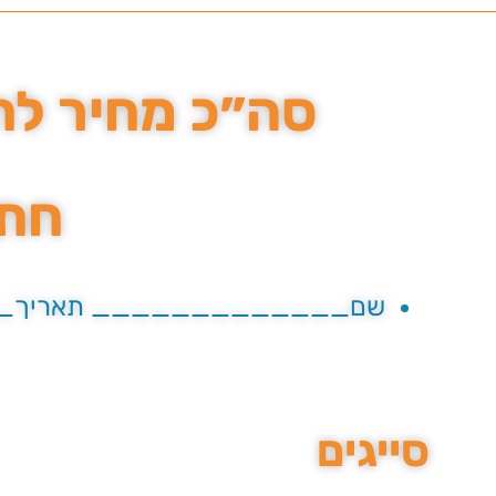
סה״כ מחיר לחבילת 
חתי
שם_____________ תאריך
סייגים