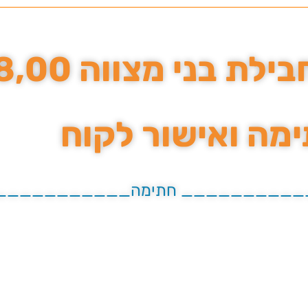
בני מצווה 18,00 ש״ח
מה ואישור לקוח
___________ חתימה__________