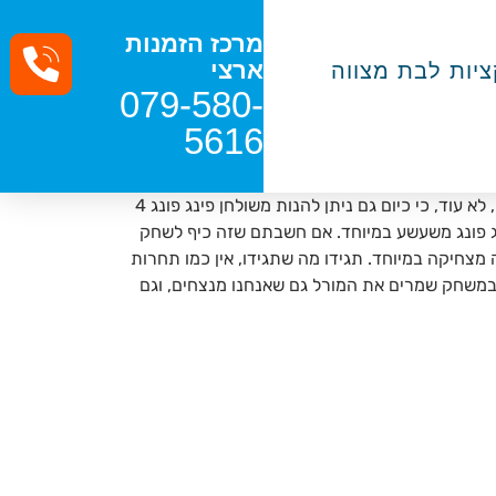
מרכז הזמנות
ארצי
יות לבת מצווה
079-580-
5616
אם נצטרך לחשוב על חסרון אחד בשולחן פינג פונג זה שלעיתים קרובות מדובר בשולחן שמיועד רק לשני אנשים, לא ככה? ובכן, לא עוד, כי כיום גם ניתן להנות משולחן פינג פונג 4
נג פונג משעשע במיוחד. אם חשבתם שזה כיף לשחק
ל הגילאים ומעניק לאורחים חוויה מצחיקה במיוחד. תגידו מה שתגידו, אין כמו תחרות
 במשחק שמרים את המורל גם שאנחנו מנצחים, וגם