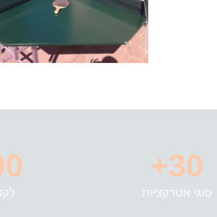
0+
30+
סוגי אטרקציות
לקו