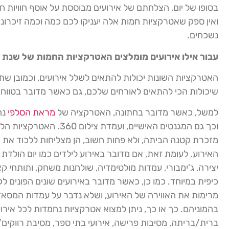
בסופו של יום, הצלחתם של אירועים מבוססת על אוסף חוויות חב
ואין ספק שאטרקציות חמות אלה יעניקו לכם כמה וכמה זיכרונו
נשכחים.
עבור אילו אירועים מומלצים האטרקציות החמות של שנת 2022?
האטרקציות השונות יכולות להתאים לשלל אירועים, וכמובן ש
שיכולות הכי להתאים לאורחים שלכם, גם כאשר מדובר בטווח גי
למשל, כאשר מדובר בחתונה, האטרקציה של
מראת הסלפי
נח
וכך גם המגנטים האישיים, ועמ
מזכרת קטנה הביתה, ולא פחות חשוב, הן מצליחות ללכוד את 
האירוע. לעומת זאת, אם מדובר באירוע לילדים כמו יום הולדת 
יצירה, ג'ימבורי, עמדות מולטימדיה, שולחנות משחק, ותותחי קצ
כיפית במיוחד. כמו כן, כאשר מדובר באירועים שונים הפונים לק
מרימות את האווירה של האירוע, ושלא נדבר על עמדות המסא
בהמוניהם. כך או כך, ניתן למצוא אטרקציות נחמדות לכל אירוע
ברית/בריתה, מסיבות פרישה, אירועי בתי ספר, מסיבת רווקים/