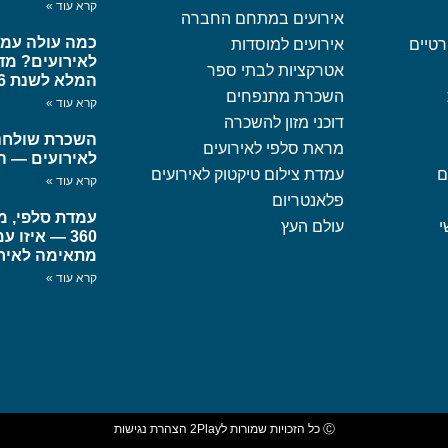
קרא עוד »
אירועים במתחם החברה
רטיים
אירועים למוסדות
לאירועים? מד
אטרקציות לבתי ספר
המלא לשנת 2026
השכרת מתנפחים
קרא עוד »
דוכני מזון להשכרה
השכרת שולחנ
מראת סלפי לאירועים
לאירועים — ה
ם
עמדת צילום טיקטוק לאירועים
קרא עוד »
פלאנטריום
עמדת סלפי, מג
י
עולם העץ
360 — איזו 
מתאימה לאיר
קרא עוד »
Ⓒ כל הזכויות שמורות ל2Play
הצהרת נגישות