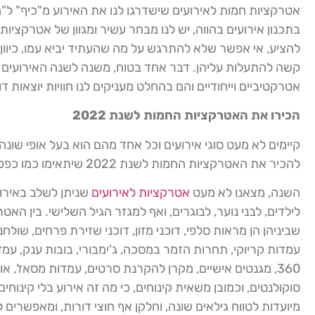
אטרקציות חמות לאירועים שישדרגו לנו את האירוע מ"כיף" ל"
להציע, אי אפשר שלא להתרגש על מה שהעתיד יביא עמו, כיוו
קשה להתעלות עליהן. דבר אחד בטוח, משנה לשנה האירועים ש
אטרקטיביים וייחודיים והם בהחלט מעניקים לנו חוויות יוצאות דופ
הכירו את האטרקציות החמות לשנת 2022
קיימים לא מעט סוגי אירועים וכל אחד מהם הוא בעל אופי שונה 
להכיר את האטרקציות החמות לשנת 2022 שיתאימו כמו כפפה לרוח האירוע ולמוזמניו.
השנה, מצאנו לא מעט
אטרקציות לאירועים
שניתן לשלב באירוע
לילדים, לבני נוער, לבוגרים, ואף למגזר הגיל השלישי. בין הא
שביניהן הן מראות סלפי, דוכני מזון, דוכני שזירת פרחים, שול
עמדות קריוקי, תחרות הזמר במסכה, ג'ימבורי, בובות ענק, עמד
360, מגנטים אישיים, מקרן להקרנת סרטים, עמדות מסאז', א
סוקולנטים, וכמובן משאית קינוחים, כי מה זה אירוע בלי קינוח
מיועדות לטווח גילאים שונה, וחלקן אף חוצי דורות, ומאפשרים 