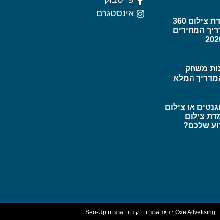
פייסבוק
אינסטגרם
כמה עולה עמדת צילום 360
ריך המחירים
ות משחק
מדריך המלא
נטים או צילום
עמדת צילום
וע שלכם?
Oxe Advetising
בניית אתרים
|
קידום אתרים
Seo-Up