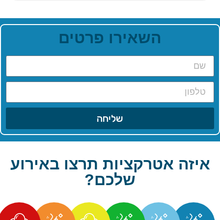
כותרת
כותרת
אלמנט
אלמנט
ורם איפסום
לורם איפסום
השאירו פרטים
לור סיט אמט,
דולור סיט אמט,
קונסקטורר
קונסקטורר
יפיסינג אלית
אדיפיסינג אלית
ילט אגמטן.
סילט אגמטן.
לחץ כאן
לחץ כאן
שליחה
 אטרקציות תרצו באירוע
שלכם?