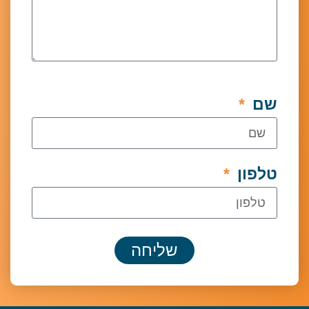
ון
שליחה