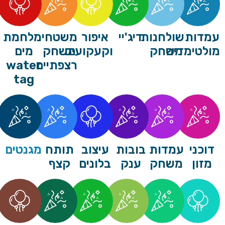
שולחנות
דיג'יי
איפור
משטחי
מלחמת
דיה
משחק
וקעקועים
משחק
מים
רצפתיים
water
tag
עמדות
בובות
עיצוב
תותח
מגנטים
משחק
ענק
בלונים
קצף