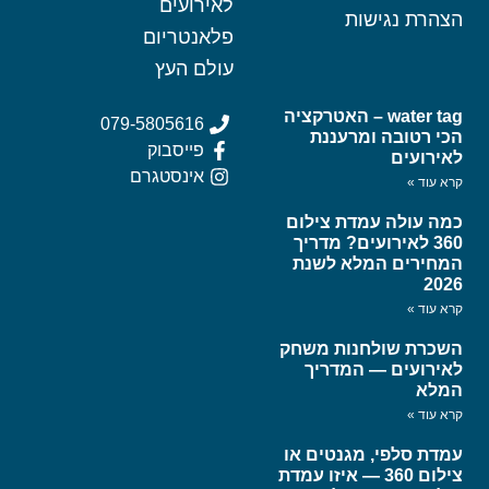
לאירועים
נגישות
פלאנטריום
עולם העץ
water tag – האטרקציה
079-5805616
ובה ומרעננת
פייסבוק
ים
אינסטגרם
לה עמדת צילום
לאירועים? מדריך
ם המלא לשנת
שולחנות משחק
ים — המדריך
לפי, מגנטים או
צילום 360 — איזו עמדת